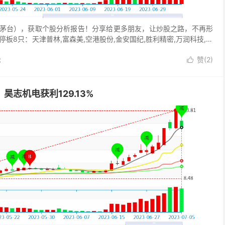
茅台），获取个股分析报告！分享给更多朋友，让炒股之路，不再形
板8只：天津普林,富森美,空港股份,金安国纪,胜利精密,万润科技,中
论
赞(
2
)

昊志机电获利129.13%