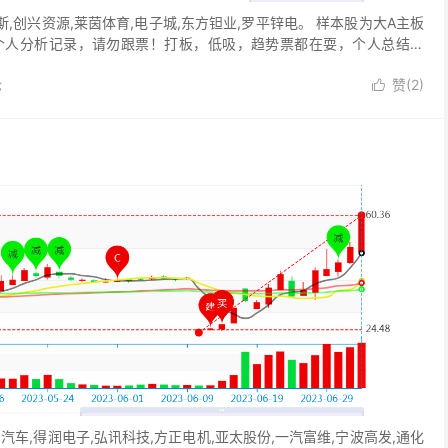
,创兴资源,莱茵体育,电子城,东方钽业,罗平锌电。 样本股为大A主板
个人分析记录，请勿跟票！打板，低吸，趋势票都在耍，个人总结的
论
赞(
2
)

车,得润电子,弘讯科技,方正电机,亚太股份,一汽富维,宁波高发,通化