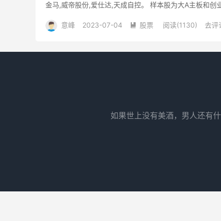
金马,威帝股份,爱仕达,天成自控。 样本股为大A主板和
意峰
2023-07-04
股票
阅读(1130)
去评

如果世上没有美酒，男人还有什