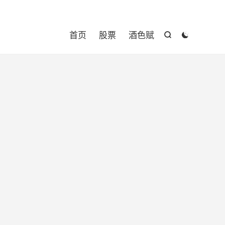

首页
股票
酒色赋

