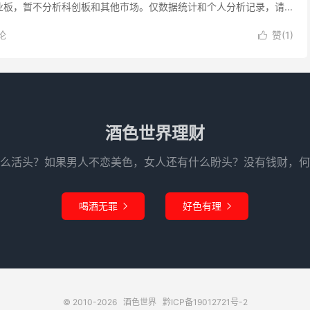
创业板，暂不分析科创板和其他市场。仅数据统计和个人分析记录，请...
论
赞(
1
)

酒色世界理财
么活头？如果男人不恋美色，女人还有什么盼头？没有钱财，何
喝酒无罪
好色有理


© 2010-2026
酒色世界
黔ICP备19012721号-2