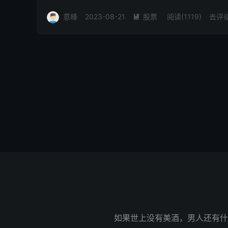
件。 样本股...
意峰
2023-08-21
股票
阅读(1119)
去评

如果世上没有美酒，男人还有什