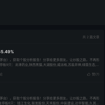
共 2 篇文章
.49%
茅台），获取个股分析报告！分享给更多朋友，让炒股之路，不再形
板9只：龙津药业,陕西黑猫,大湖股份,威派格,苏盐井神,绿茵生态,百
论
赞(
7
)

茅台），获取个股分析报告！分享给更多朋友，让炒股之路，不再形
停板6只：钱江生化,联发股份,天禾股份,中装建设,达华智能,久其软