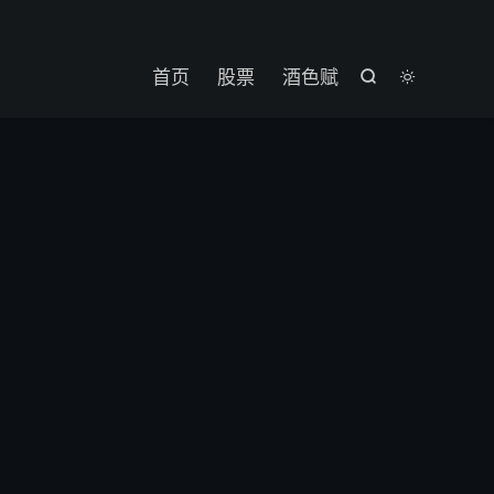

首页
股票
酒色赋

