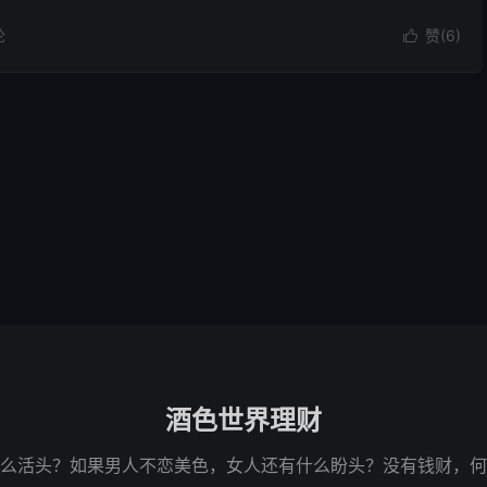
论
赞(
6
)

酒色世界理财
么活头？如果男人不恋美色，女人还有什么盼头？没有钱财，何