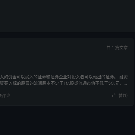
共 1 篇文章
入的资金可以买入的证券和证券企业对投入者可以融出的证券。 融资
融资买入标的股票的流通股本不少于1亿股或流通市值不低于5亿元，融
去评论
赞(
1
)
