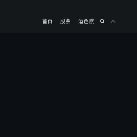

首页
股票
酒色赋

