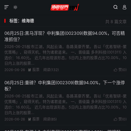




标签：维海德
共 8 篇文章
06月25日:黑马浮现？中利集团(002309)数据94.00%，可否精
准抓住？
2026-06-25股市江湖，风起云涌，各路英豪齐聚。吾以「优易智研-聚
优策略」，窥得天机，特为诸君道来。 一、晋级篇 多利科技(001311) 入
选价：16.60元。 近几年出现该形态，5日内上涨的股票占比70.00%，10
日内上涨的股票...
2026-06-26
股票
阅读(132)
赞(
0
)


06月25日:重磅？中利集团(002309)数据94.00%，下一个涨停
板？
2026-06-25股市江湖，风起云涌，各路英豪齐聚。吾以「优易智研-聚
优策略」，窥得天机，特为诸君道来。 一、晋级篇 多利科技(001311) 入
选价：16.60元。 近几年出现该形态，5日内上涨的股票占比70.00%，10
日内上涨的股票...
2026-06-26
股票
阅读(85)
赞(
0
)

