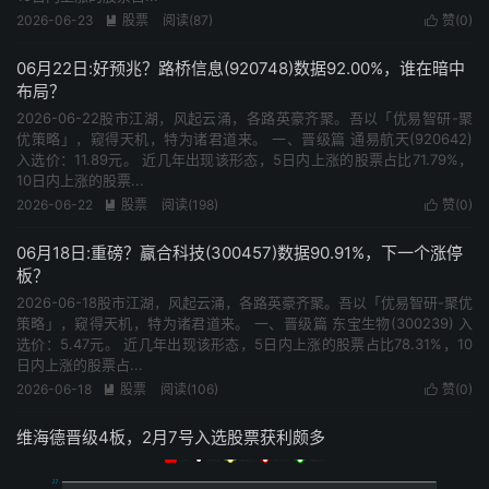
2026-06-23
股票
阅读(87)
赞(
0
)


06月22日:好预兆？路桥信息(920748)数据92.00%，谁在暗中
布局？
2026-06-22股市江湖，风起云涌，各路英豪齐聚。吾以「优易智研-聚
优策略」，窥得天机，特为诸君道来。 一、晋级篇 通易航天(920642)
入选价：11.89元。 近几年出现该形态，5日内上涨的股票占比71.79%，
10日内上涨的股票...
2026-06-22
股票
阅读(198)
赞(
0
)


06月18日:重磅？赢合科技(300457)数据90.91%，下一个涨停
板？
2026-06-18股市江湖，风起云涌，各路英豪齐聚。吾以「优易智研-聚优
策略」，窥得天机，特为诸君道来。 一、晋级篇 东宝生物(300239) 入
选价：5.47元。 近几年出现该形态，5日内上涨的股票占比78.31%，10
日内上涨的股票占...
2026-06-18
股票
阅读(106)
赞(
0
)


维海德晋级4板，2月7号入选股票获利颇多