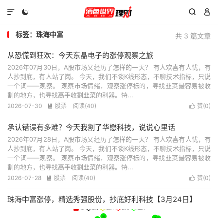




标签：珠海中富
共 3 篇文章
从恐慌到狂欢：今天东晶电子的涨停观察之旅
2026年07月30日，A股市场又经历了怎样的一天？ 有人欢喜有人忧，有
人抄到底，有人站了岗。 今天，我们不谈K线形态，不聊技术指标，只说
一个词——观察。 观察市场情绪，观察涨停标的，寻找韭菜最容易被收
割的地方，也寻找高手收割韭菜的利器。特...
2026-07-30
股票
阅读(40)
赞(
0
)


承认错误有多难？今天我割了华懋科技，说说心里话
2026年07月28日，A股市场又经历了怎样的一天？ 有人欢喜有人忧，有
人抄到底，有人站了岗。 今天，我们不谈K线形态，不聊技术指标，只说
一个词——观察。 观察市场情绪，观察涨停标的，寻找韭菜最容易被收
割的地方，也寻找高手收割韭菜的利器。特...
2026-07-28
股票
阅读(40)
赞(
0
)


珠海中富涨停，精选秀强股份，抄底好利科技【3月24日】