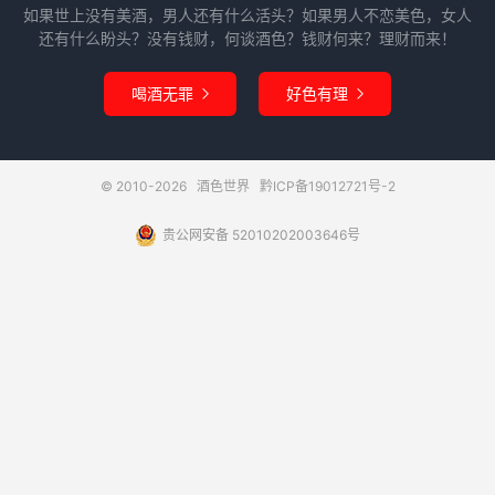
如果世上没有美酒，男人还有什么活头？如果男人不恋美色，女人
还有什么盼头？没有钱财，何谈酒色？钱财何来？理财而来！
喝酒无罪
好色有理


© 2010-2026
酒色世界
黔ICP备19012721号-2
贵公网安备 52010202003646号