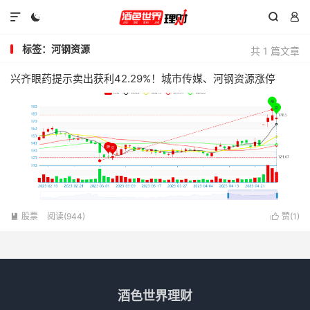




标签：河钢资源
共 1 篇文章
兴齐眼药提示卖出获利42.29%！城市传媒、河钢资源涨停
股票
阅读(944)
赞(
1
)


酒色世界理财