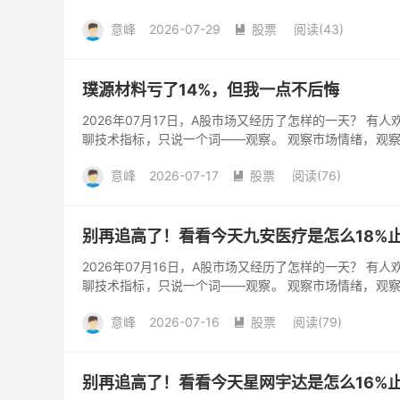
器。特...
意峰
2026-07-29
股票
阅读(43)

璞源材料亏了14%，但我一点不后悔
2026年07月17日，A股市场又经历了怎样的一天？ 
聊技术指标，只说一个词——观察。 观察市场情绪，观
器。特...
意峰
2026-07-17
股票
阅读(76)

别再追高了！看看今天九安医疗是怎么18%
2026年07月16日，A股市场又经历了怎样的一天？ 
聊技术指标，只说一个词——观察。 观察市场情绪，观
器。特...
意峰
2026-07-16
股票
阅读(79)

别再追高了！看看今天星网宇达是怎么16%