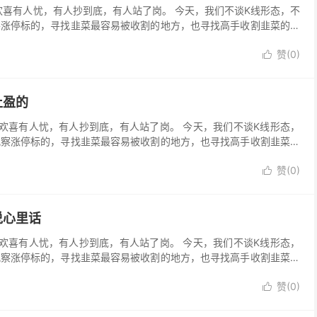
有人欢喜有人忧，有人抄到底，有人站了岗。 今天，我们不谈K线形态，不
察涨停标的，寻找韭菜最容易被收割的地方，也寻找高手收割韭菜的利
赞(
0
)

止盈的
有人欢喜有人忧，有人抄到底，有人站了岗。 今天，我们不谈K线形态，
观察涨停标的，寻找韭菜最容易被收割的地方，也寻找高手收割韭菜的
赞(
0
)

说心里话
有人欢喜有人忧，有人抄到底，有人站了岗。 今天，我们不谈K线形态，
观察涨停标的，寻找韭菜最容易被收割的地方，也寻找高手收割韭菜的
赞(
0
)
