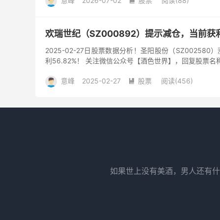
意峰
2026-07-02
股票
阅读(88)

欢瑞世纪（SZ000892）提示减仓，当前获利
2025-02-27日股票数据分析！圣阳股份（SZ00258
利56.82%！ 关注微信公众号【酒色世界】，回复股票名
意峰
2025-02-27
股票
阅读(456)

如果世上没有美酒，男人还有什