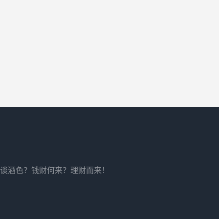
谈酒色？钱财何来？理财而来！