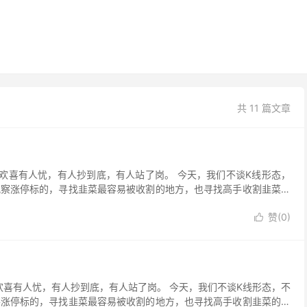
共 11 篇文章
有人欢喜有人忧，有人抄到底，有人站了岗。 今天，我们不谈K线形态，
观察涨停标的，寻找韭菜最容易被收割的地方，也寻找高手收割韭菜的
赞(
0
)

有人欢喜有人忧，有人抄到底，有人站了岗。 今天，我们不谈K线形态，不
察涨停标的，寻找韭菜最容易被收割的地方，也寻找高手收割韭菜的利