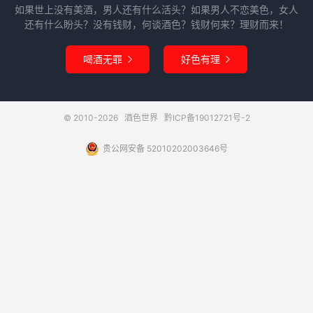
如果世上没有美酒，男人还有什么活头？如果男人不恋美色，女人
还有什么盼头？没有钱财，何谈酒色？钱财何来？理财而来！
喝酒无罪
好色有理


© 2010-2026
酒色世界
黔ICP备19012721号-2
贵公网安备 52010202003646号