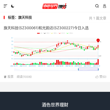




标签：旗天科技
共 1 篇文章
旗天科技(SZ300061)和光韵达(SZ300227)今日入选
股票
阅读(1006)
赞(
0
)


酒色世界理财