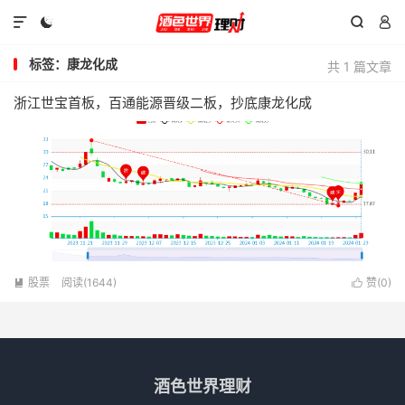




标签：康龙化成
共 1 篇文章
浙江世宝首板，百通能源晋级二板，抄底康龙化成
股票
阅读(1644)
赞(
0
)


酒色世界理财