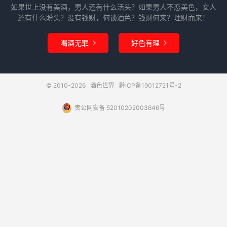
如果世上没有美酒，男人还有什么活头？如果男人不恋美色，女人
还有什么盼头？没有钱财，何谈酒色？钱财何来？理财而来！
喝酒无罪
好色有理


© 2010-2026
酒色世界
黔ICP备19012721号-2
贵公网安备 52010202003646号