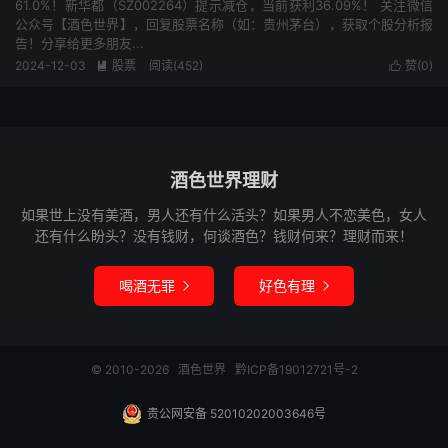
61.0%！新华都（SZ002264）提示减仓，当前获利36.09%！ 关注微信
公众号【酒色世界】，回复股票名称（如：贵州茅台），获取个股分析报
告！分享给更多朋友...
2024-12-03
股票
阅读(452)
赞(
0
)


酒色世界理财
如果世上没有美酒，男人还有什么活头？如果男人不恋美色，女人
还有什么盼头？没有钱财，何谈酒色？钱财何来？理财而来！
喝酒无罪
好色有理


© 2010-2026
酒色世界
黔ICP备19012721号-2
贵公网安备 52010202003646号