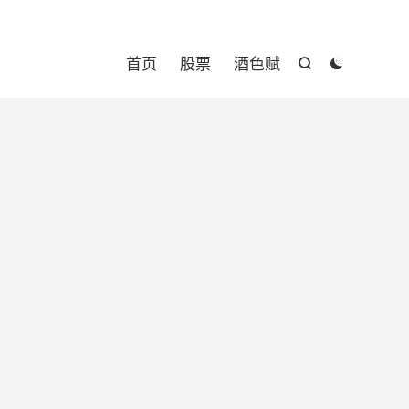

首页
股票
酒色赋

