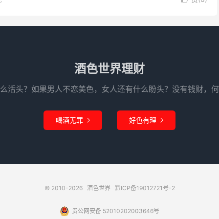
酒色世界理财
么活头？如果男人不恋美色，女人还有什么盼头？没有钱财，何
喝酒无罪
好色有理


© 2010-2026
酒色世界
黔ICP备19012721号-2
贵公网安备 52010202003646号