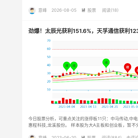
利器。特...
意峰
2026-08-05
股票
阅读(18)

劲爆！太辰光获利151.6%，天孚通信获利123
今日股票分析，可重点关注的涨停板11只：中马传动,中电电
惠程科技,龙溪股份。 样本股为大A主板和创业板，暂
板...
意峰
2023-06-20
股票
阅读(884)
去评
