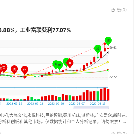
赞(
0
)

.88%，工业富联获利77.07%
机,大晟文化,永悦科技,巨轮智能,秦川机床,派斯林,广安爱众,新时达,
不分析科创板和其他市场。仅数据统计和个人分析记录，请勿跟票！打
论
赞(
0
)
