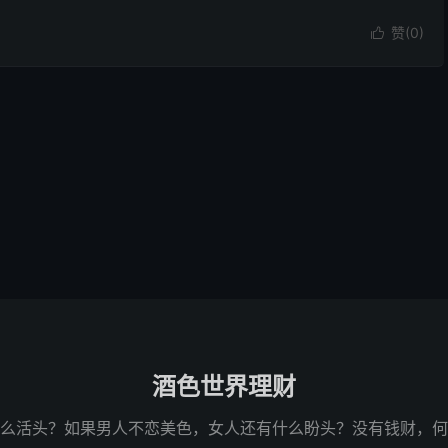
赞(
0
)

酒色世界理财
么活头？如果男人不恋美色，女人还有什么盼头？没有钱财，何