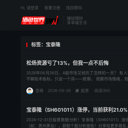
Hi, 请登录
我要注册
找回密码
赚钱理财
享幸福生活
标签：宝泰隆
松炀资源亏了13%，但我一点不后悔
2026年06月26日，A股市场又经历了怎样的一天？ 
不聊技术指标，只说一个词——观察。 观察市场情绪，
利器。特...
意峰
2026-06-26
股票
阅读(90)

宝泰隆（SH601011）涨停，当前获利21.0
2024-12-31日股票数据分析！宝泰隆（SH60101
（如：贵州茅台），获取个股分析报告！分享给更多朋友，