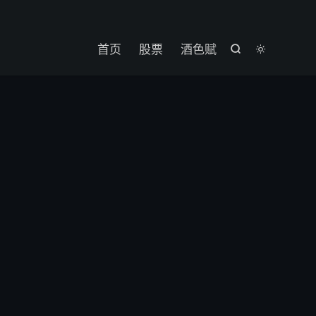

首页
股票
酒色赋

