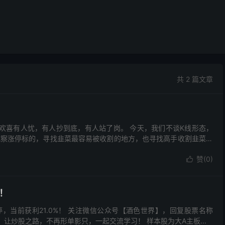
共 2 篇文章
有人欢喜有人忧，有人抄到底，有人站了岗。 今天，我们不谈K线形态，
观察涨停标的，寻找韭菜最容易被收割的地方，也寻找高手收割韭菜的
赞(
0
)

%！
1）涨停，当前获利21.0%！ 关注微信公众号【酒色世界】，回复股票名称
让炒股之路，不再形单影只，一起交流学习！ 样本股为大A主板...