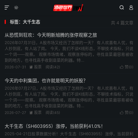




标签：大千生态
共 4 篇文章
从恐慌到狂欢：今天明新旭腾的涨停观察之旅
2026年07月31日，A股市场又经历了怎样的一天？ 有人欢喜有人忧，有
人抄到底，有人站了岗。 今天，我们不谈K线形态，不聊技术指标，只说
一个词——观察。 观察市场情绪，观察涨停标的，寻找韭菜最容易被收
割的地方，也寻找高手收割韭菜的利器。特...
2026-07-31
股票
阅读(42)
赞(
0
)


今天的中利集团，也许就是明天的妖股？
2026年07月27日，A股市场又经历了怎样的一天？ 有人欢喜有人忧，有
人抄到底，有人站了岗。 今天，我们不谈K线形态，不聊技术指标，只说
一个词——观察。 观察市场情绪，观察涨停标的，寻找韭菜最容易被收
割的地方，也寻找高手收割韭菜的利器。特...
2026-07-27
股票
阅读(45)
赞(
0
)


大千生态（SH603955）涨停，当前获利41.0%！
2025-04-21日股票数据分析！大千生态（SH603955）涨停，当前获利