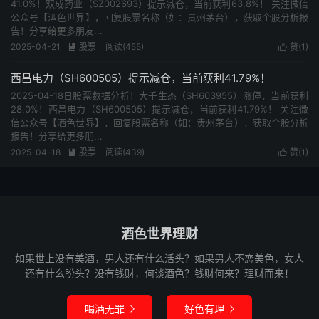
41.0%！双成药业（SZ002693）提示减仓，当前获利63.8%！ 关注微信
公众号【酒色世界】，回复股票名称（如：贵州茅台），获取个股分析报
告！分享给更多朋友...
2025-04-21
股票
阅读(455)
赞(
1
)


西昌电力（SH600505）提示减仓，当前获利41.79%！
2025-04-18日股票数据分析！大千生态（SH603955）涨停，当前获利
28.0%！西昌电力（SH600505）提示减仓，当前获利41.79%！ 关注微
信公众号【酒色世界】，回复股票名称（如：贵州茅台），获取个股分析
报告！分享给更多朋...
2025-04-18
股票
阅读(439)
赞(
1
)


酒色世界理财
如果世上没有美酒，男人还有什么活头？如果男人不恋美色，女人
还有什么盼头？没有钱财，何谈酒色？钱财何来？理财而来！
喝酒无罪
好色有理

