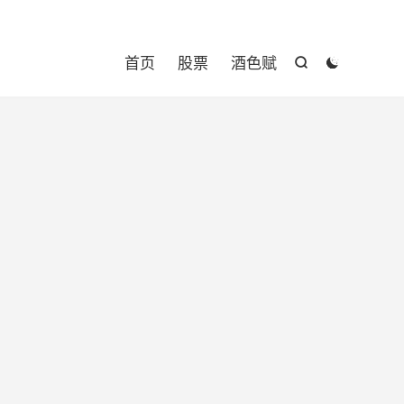

首页
股票
酒色赋

