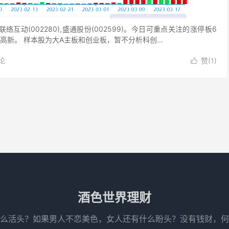
络互动(002280),盛通股份(002599)。今日可重点关注的涨停板6
高新。 样本股为大A主板和创业板，暂不分析科创...
论
赞(
1
)

酒色世界理财
么活头？如果男人不恋美色，女人还有什么盼头？没有钱财，何