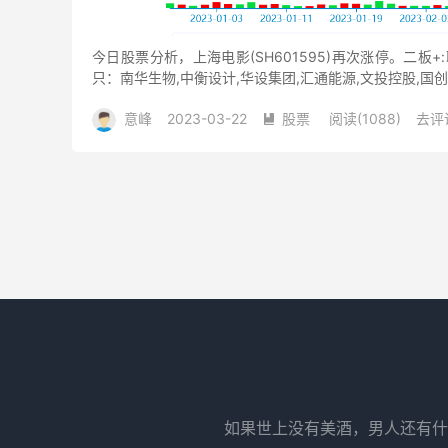
今日股票分析，上海电影(SH601595)再次涨停。二板+:联
只：南华生物,中衡设计,华设集团,汇通能源,文投控股,国创
意峰
2023-03-22
股票
阅读(1088)
去评

如果世上没有美酒，男人还有什