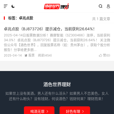




标签：卓兆点胶
共 1 篇文章
卓兆点胶（BJ873726）提示减仓，当前获利26.64%！
2025-04-14日股票数据分析！赛摩智能（SZ300466）涨停，当前获利
34.0%！卓兆点胶（BJ873726）提示减仓，当前获利26.64%！ 关注微
信公众号【酒色世界】，回复股票名称（如：贵州茅台），获取个股分析
报告！分享给更多朋...
2025-04-14
股票
阅读(454)
赞(
0
)


酒色世界理财
如果世上没有美酒，男人还有什么活头？如果男人不恋美色，女人
还有什么盼头？没有钱财，何谈酒色？钱财何来？理财而来！
喝酒无罪
好色有理

