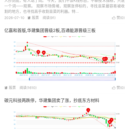
人抄到底，有人站了岗。 今天，我们不谈K线形态，不聊技术指标，只说
一个词——观察。 观察市场情绪，观察涨停标的，寻找韭菜最容易被收
割的地方，也寻找高手收割韭菜的利器。特...
2026-07-10
股票
阅读(91)
赞(
0
)


亿嘉和首版,华建集团晋级2板,百通能源晋级三板
股票
阅读(1610)
赞(
0
)


碳元科技两跌停，华建集团卖了涨，抄底东方材料