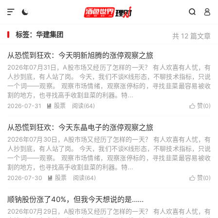




标签：华建集团
共 12 篇文章
从恐慌到狂欢：今天明新旭腾的涨停观察之旅
2026年07月31日，A股市场又经历了怎样的一天？ 有人欢喜有人忧，有
人抄到底，有人站了岗。 今天，我们不谈K线形态，不聊技术指标，只说
一个词——观察。 观察市场情绪，观察涨停标的，寻找韭菜最容易被收
割的地方，也寻找高手收割韭菜的利器。特...
2026-07-31
股票
阅读(64)
赞(
0
)


从恐慌到狂欢：今天东晶电子的涨停观察之旅
2026年07月30日，A股市场又经历了怎样的一天？ 有人欢喜有人忧，有
人抄到底，有人站了岗。 今天，我们不谈K线形态，不聊技术指标，只说
一个词——观察。 观察市场情绪，观察涨停标的，寻找韭菜最容易被收
割的地方，也寻找高手收割韭菜的利器。特...
2026-07-30
股票
阅读(64)
赞(
0
)


顺钠股份涨了40%，但我今天想说的是……
2026年07月29日，A股市场又经历了怎样的一天？ 有人欢喜有人忧，有