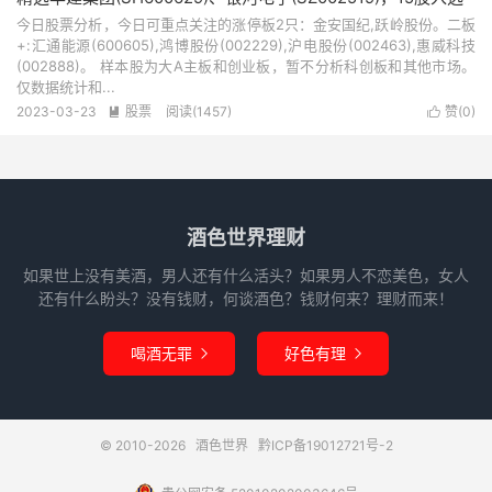
今日股票分析，今日可重点关注的涨停板2只：金安国纪,跃岭股份。二板
+:汇通能源(600605),鸿博股份(002229),沪电股份(002463),惠威科技
(002888)。 样本股为大A主板和创业板，暂不分析科创板和其他市场。
仅数据统计和...
2023-03-23
股票
阅读(1457)
赞(
0
)


酒色世界理财
如果世上没有美酒，男人还有什么活头？如果男人不恋美色，女人
还有什么盼头？没有钱财，何谈酒色？钱财何来？理财而来！
喝酒无罪
好色有理


© 2010-2026
酒色世界
黔ICP备19012721号-2