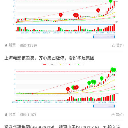
股票
阅读(1339)
赞(
1
)


上海电影该卖卖，齐心集团涨停，看好华建集团
股票
阅读(1197)
赞(
0
)


精选华建集团(SH600629)、银河电子(SZ002519)，15股入选