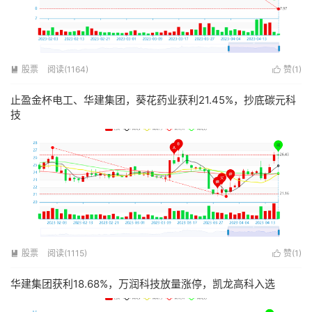
股票
阅读(1164)
赞(
1
)


止盈金杯电工、华建集团，葵花药业获利21.45%，抄底碳元科
技
股票
阅读(1115)
赞(
1
)


华建集团获利18.68%，万润科技放量涨停，凯龙高科入选