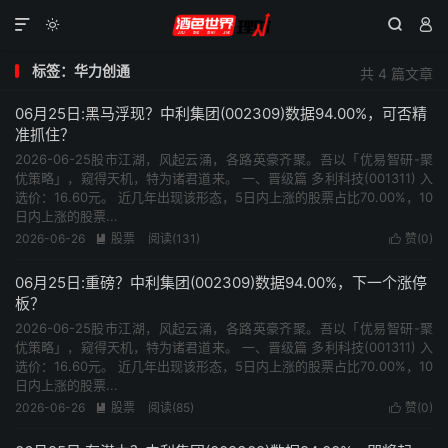




标签：华力创通
共 4 篇文章
06月25日:黑马浮现？中利集团(002309)数据94.00%，可否精
准抓住？
2026-06-25股市江湖，风起云涌，各路英豪齐聚。吾以「优易智研-聚
优策略」，窥得天机，特为诸君道来。 一、晋级篇 多利科技(001311) 入
选价：16.60元。 近几年出现该形态，5日内上涨的股票占比70.00%，10
日内上涨的股票...
2026-06-26
股票
阅读(131)
赞(
0
)


06月25日:重磅？中利集团(002309)数据94.00%，下一个涨停
板？
2026-06-25股市江湖，风起云涌，各路英豪齐聚。吾以「优易智研-聚
优策略」，窥得天机，特为诸君道来。 一、晋级篇 多利科技(001311) 入
选价：16.60元。 近几年出现该形态，5日内上涨的股票占比70.00%，10
日内上涨的股票...
2026-06-26
股票
阅读(85)
赞(
0
)

