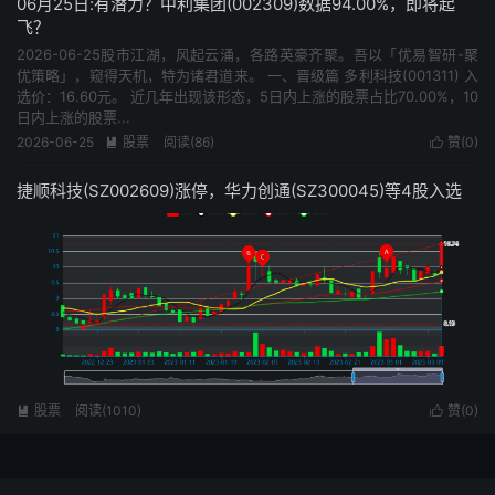
06月25日:有潜力？中利集团(002309)数据94.00%，即将起
飞？
2026-06-25股市江湖，风起云涌，各路英豪齐聚。吾以「优易智研-聚
优策略」，窥得天机，特为诸君道来。 一、晋级篇 多利科技(001311) 入
选价：16.60元。 近几年出现该形态，5日内上涨的股票占比70.00%，10
日内上涨的股票...
2026-06-25
股票
阅读(86)
赞(
0
)


捷顺科技(SZ002609)涨停，华力创通(SZ300045)等4股入选
股票
阅读(1010)
赞(
0
)

