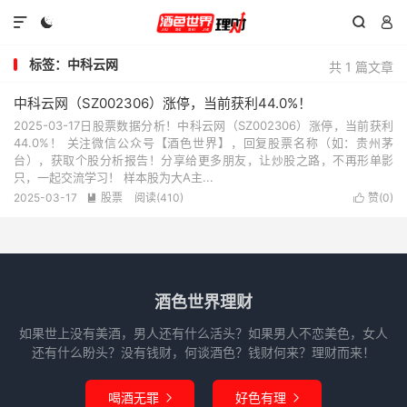




标签：中科云网
共 1 篇文章
中科云网（SZ002306）涨停，当前获利44.0%！
2025-03-17日股票数据分析！中科云网（SZ002306）涨停，当前获利
44.0%！ 关注微信公众号【酒色世界】，回复股票名称（如：贵州茅
台），获取个股分析报告！分享给更多朋友，让炒股之路，不再形单影
只，一起交流学习！ 样本股为大A主...
2025-03-17
股票
阅读(410)
赞(
0
)


酒色世界理财
如果世上没有美酒，男人还有什么活头？如果男人不恋美色，女人
还有什么盼头？没有钱财，何谈酒色？钱财何来？理财而来！
喝酒无罪
好色有理

