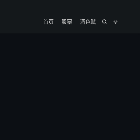

首页
股票
酒色赋

