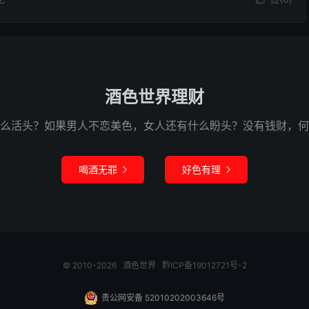
酒色世界理财
么活头？如果男人不恋美色，女人还有什么盼头？没有钱财，何
喝酒无罪
好色有理


© 2010-2026
酒色世界
黔ICP备19012721号-2
贵公网安备 52010202003646号