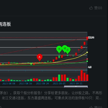
赞(
0
)

两连板
茅台），获取个股分析报告！分享给更多朋友，让炒股之路，不再形
，龙江交通2连扳，东方嘉盛两连板。可重点关注的涨停板10只：双成
论
赞(
0
)
