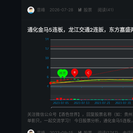
器。特...
意峰
2026-07-28
股票
阅读(41)

通化金马5连板，龙江交通2连扳，东方嘉盛
关注微信公众号【酒色世界】，回复股票名称（如：贵州
单影只，一起交流学习！ 今日股票分析，通化金马5连板
药业,宝胜股份...
意峰
2023-09-15
股票
阅读(1747)
去评
