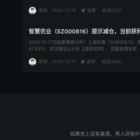
意峰
2024-12-18
股票
阅读(502)

智慧农业（SZ000816）提示减仓，当前获利4
2024-12-17日股票数据分析！上海凤凰（SH600679
47.83%！ 关注微信公众号【酒色世界】，回复股票名称
意峰
2024-12-17
股票
阅读(468)

如果世上没有美酒，男人还有什