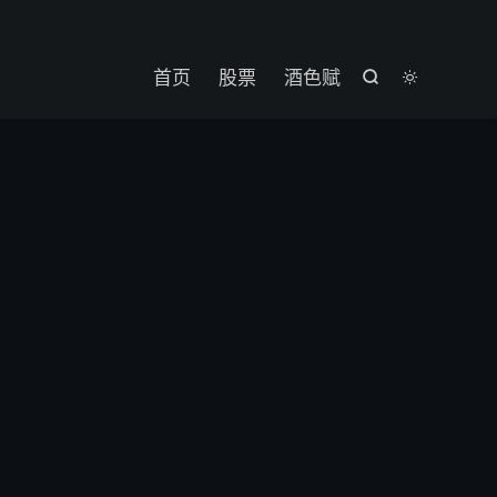

首页
股票
酒色赋

