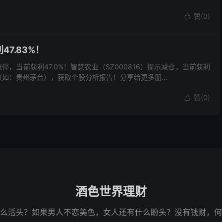
赞(
0
)

7.83%！
）涨停，当前获利47.0%！智慧农业（SZ000816）提示减仓，当前获利
（如：贵州茅台），获取个股分析报告！分享给更多朋...
赞(
0
)

酒色世界理财
么活头？如果男人不恋美色，女人还有什么盼头？没有钱财，何